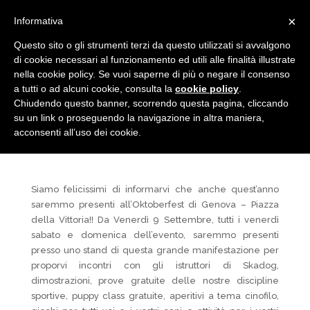
×
Informativa
Questo sito o gli strumenti terzi da questo utilizzati si avvalgono
di cookie necessari al funzionamento ed utili alle finalità illustrate
Dogoctoberfest 2016
nella cookie policy. Se vuoi saperne di più o negare il consenso
a tutti o ad alcuni cookie, consulta la
cookie policy
.
Chiudendo questo banner, scorrendo questa pagina, cliccando
Set 1, 2016
|
Eventi
,
News
su un link o proseguendo la navigazione in altra maniera,
acconsenti all’uso dei cookie.
Siamo felicissimi di informarvi che anche quest’anno
saremmo presenti all’Oktoberfest di Genova – Piazza
della Vittoria!! Da Venerdì 9 Settembre, tutti i venerdì
sabato e domenica dell’evento, saremmo presenti
presso uno stand di questa grande manifestazione per
proporvi incontri con gli istruttori di Skadog,
dimostrazioni, prove gratuite delle nostre discipline
sportive, puppy class gratuite, aperitivi a tema cinofilo,